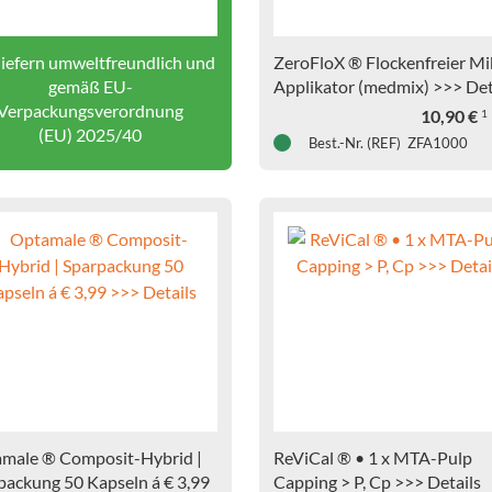
liefern umweltfreundlich und
ZeroFloX ® Flockenfreier Mi
gemäß EU-
Applikator (medmix) >>> Deta
Verpackungsverordnung
Video
10,90
€
1
(EU) 2025/40
Best.-Nr. (REF) ZFA1000
male ® Composit-Hybrid |
ReViCal ® • 1 x MTA-Pulp
packung 50 Kapseln á € 3,99
Capping > P, Cp >>> Details