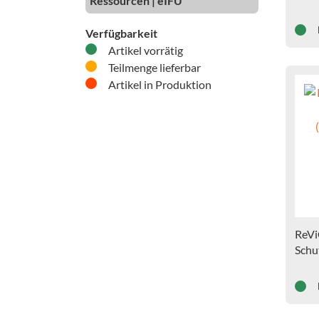
Ressourcen | eIFU
>>> 
Verfügbarkeit
Artikel vorrätig
Teilmenge lieferbar
Artikel in Produktion
ReVi
Schu
(Unte
Cp >