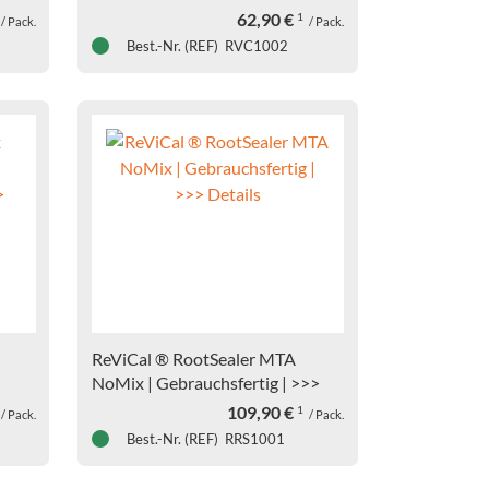
62,90
€
1
/ Pack.
/ Pack.
Best.-Nr. (REF) RVC1002
ReViCal ® RootSealer MTA
NoMix | Gebrauchsfertig | >>>
er,
Details
109,90
€
1
/ Pack.
/ Pack.
Best.-Nr. (REF) RRS1001