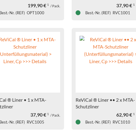
Details
199,90
€
37,90
€
1
1
/ Pack.
Best.-Nr. (REF) OPT1000
Best.-Nr. (REF) RVC1001
Cal ® Liner • 1 x MTA-
ReViCal ® Liner •• 2 x MTA-
tzliner
Schutzliner
rfüllungsmaterial) > Liner,
(Unterfüllungsmaterial) > Lin
37,90
€
62,90
€
1
1
/ Pack.
>> Details
Cp >>> Details
Best.-Nr. (REF) RVC1005
Best.-Nr. (REF) RVC1010