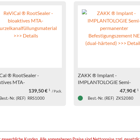
Cal ® RootSealer -
ZAKK ® Implant -
ktives MTA-
IMPLANTOLOGIE Semi-
elkanalfüllungsmaterial >>>
permanenter
139,50
€
47,90
€
1
1
/ Pack.
ils
Befestigungszement NE (dua
Best.-Nr. (REF) RRS1000
Best.-Nr. (REF) ZKS2080
härtend) >>> Details
r gewerbliche Kunden. Alle angegebenen Preise sind Nettopreise zzgl. gesetzli