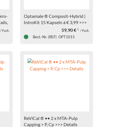
kro-
Optamale ® Composit-Hybrid |
ils,
IntroKit 15 Kapseln á € 3,99 >>>
Details
59,90
€
1
/ Pack.
/ Pack.
Best.-Nr. (REF) OPT1015
ReViCal ® •• 2 x MTA-Pulp
Capping > P, Cp >>> Details