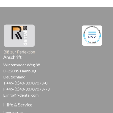
ive
ukte
ttel,
ivsysteme
ontische
ukte
Anschrift
Winterhuder Weg 88
faufbaumaterialien
D-22085 Hamburg
Deutschland
tigungsmaterialien
T +49-(0)40-30707073-0
F +49-(0)40-30707073-73
urations-
E
info@r-dental.com
r
Hilfe & Service
Impressum