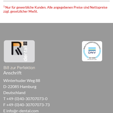
ive
1
Nur für gewerbliche Kunden. Alle angegebenen Preise sind Nettopreise
ukte
zzgl. gesetzlicher MwSt.
ttel,
ivsysteme
ontische
ukte
faufbaumaterialien
Anschrift
tigungsmaterialien
Winterhuder Weg 88
D-22085 Hamburg
urations-
Deutschland
T +49-(0)40-30707073-0
r
F +49-(0)40-30707073-73
E
info@r-dental.com