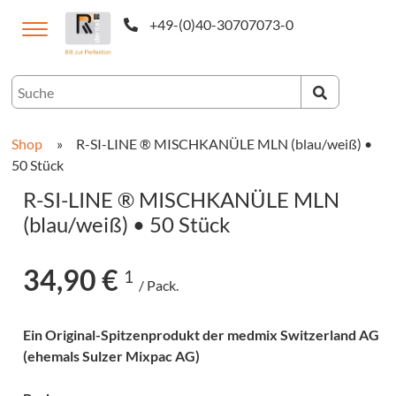
+49-(0)40-30707073-0
utsch
Shop
»
R-SI-LINE ® MISCHKANÜLE MLN (blau/weiß) •
50 Stück
R-SI-LINE ® MISCHKANÜLE MLN
(blau/weiß) • 50 Stück
34,90 €
1
/ Pack.
CAM-
Ein Original-Spitzenprodukt der medmix Switzerland AG
ukte
(ehemals Sulzer Mixpac AG)