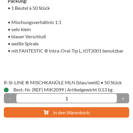
Packung:
triermaterialien
• 1 Beutel à 50 Stück
mmaterialien
• Mischungsverhältnis 1:1
uationsabformung
• sehr klein
rekturabformung
• blauer Verschluß
• weiße Spirale
pelmischtechnik
• mit FANTESTIC ® Intra-Oral-Tip L, IOT2001 benutzbar
ktions-/Einphasen-
fütterungsmaterialien
R-SI-LINE ® MISCHKANÜLE MLN (blau/weiß) • 50 Stück
hör
Best.-Nr. (REF) MIK2099
|
Artikelgewicht 0,13 kg
-
+
oräre
ialien
in den Warenkorb
al-