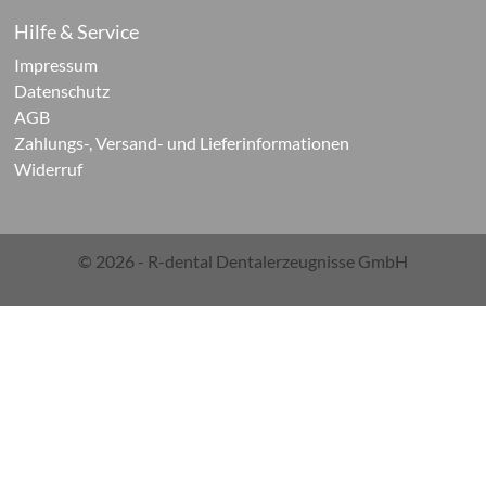
üllungsmaterialien
Hilfe & Service
Life
Impressum
Datenschutz
W
AGB
Oral
Zahlungs-, Versand- und Lieferinformationen
Widerruf
ma
TESTIC
© 2026 - R-dental Dentalerzeugnisse GmbH
FILL
TESTIC
aste
TESTIC