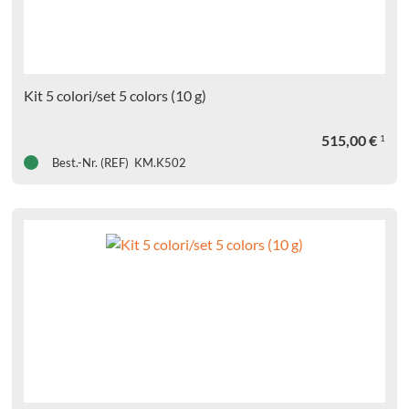
FILL
en
Kit 5 colori/set 5 colors (10 g)
515,00
€
1
en
Best.-Nr. (REF) KM.K502
W
s
ights
echnische
ukte
erse