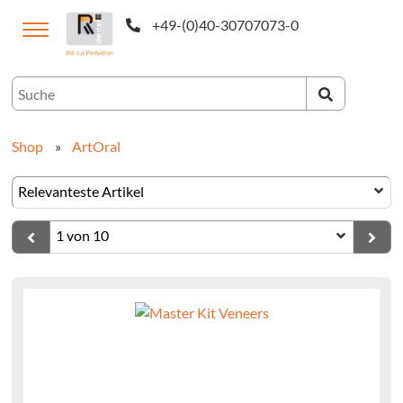
+49-(0)40-30707073-0
utsch
Shop
»
ArtOral
CAM-
ukte