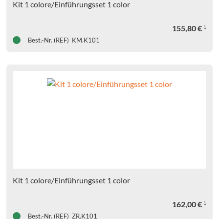
Kit 1 colore/Einführungsset 1 color
ive
ukte
155,80
€
1
Best.-Nr. (REF) KM.K101
ttel,
ivsysteme
ontische
ukte
faufbaumaterialien
tigungsmaterialien
urations-
Kit 1 colore/Einführungsset 1 color
r
162,00
€
1
Best.-Nr. (REF) ZR.K101