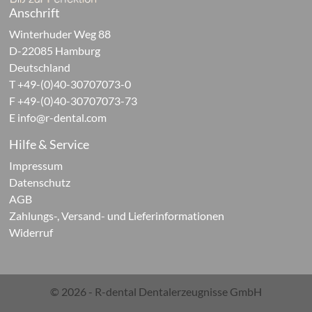
Anschrift
Winterhuder Weg 88
D-22085 Hamburg
Deutschland
T +49-(0)40-30707073-0
F +49-(0)40-30707073-73
E
info@r-dental.com
Hilfe & Service
Impressum
Datenschutz
AGB
Zahlungs-, Versand- und Lieferinformationen
Widerruf
© 2026 - R-dental Dentalerzeugnisse GmbH