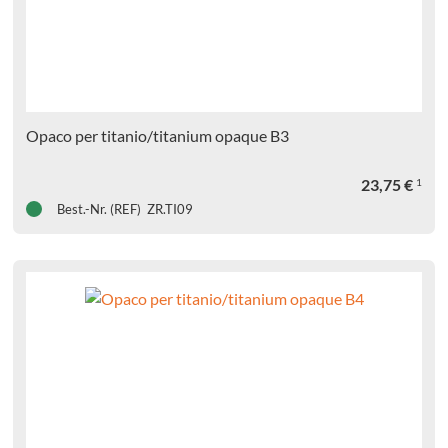
Opaco per titanio/titanium opaque B3
23,75
€
1
Best.-Nr. (REF) ZR.TI09