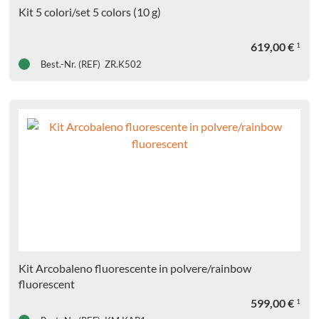
produkte
Kit 5 colori/set 5 colors (10 g)
iermaterialien
619,00
€
1
Best.-Nr. (REF) ZR.K502
al
l
ik
ersal
urcen
Kit Arcobaleno fluorescente in polvere/rainbow
fluorescent
599,00
€
1