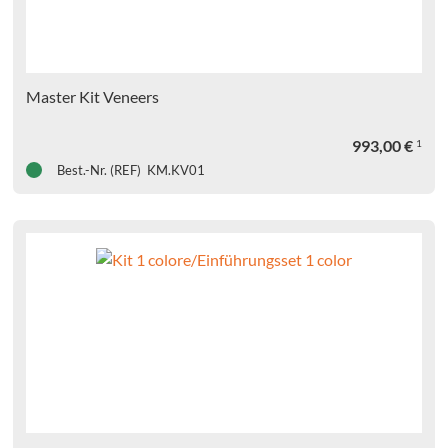
triermaterialien
mmaterialien
uationsabformung
Master Kit Veneers
rekturabformung
993,00
€
1
pelmischtechnik
Best.-Nr. (REF) KM.KV01
ktions-/Einphasen-
fütterungsmaterialien
hör
oräre
ialien
al-