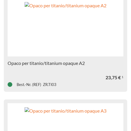
Opaco per titanio/titanium opaque A2
23,75
€
1
Best.-Nr. (REF) ZR.TI03