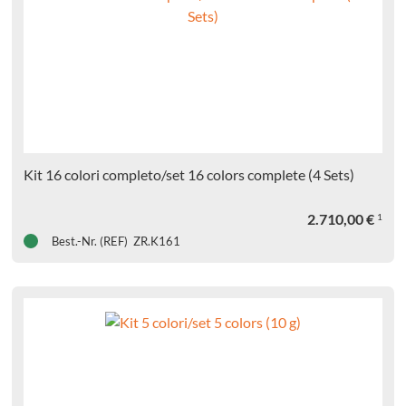
TESTIC
m
Kit 16 colori completo/set 16 colors complete (4 Sets)
TESTIC
2.710,00
€
1
ctPoint
Best.-Nr. (REF) ZR.K161
TESTIC
ctPoint
m
TESTIC