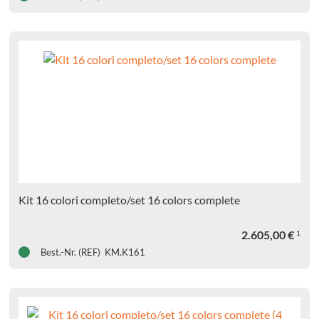
üllungsmaterialien
Life
W
Oral
ma
TESTIC
Kit 16 colori completo/set 16 colors complete
FILL
TESTIC
2.605,00
€
1
Best.-Nr. (REF) KM.K161
aste
TESTIC