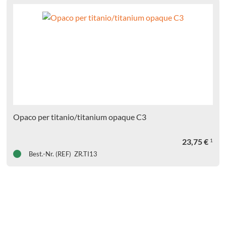
Opaco per titanio/titanium opaque C3
23,75
€
1
Best.-Nr. (REF) ZR.TI13