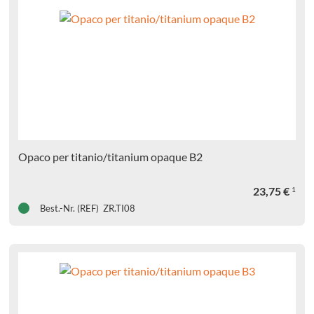
Opaco per titanio/titanium opaque B2
23,75
€
1
Best.-Nr. (REF) ZR.TI08