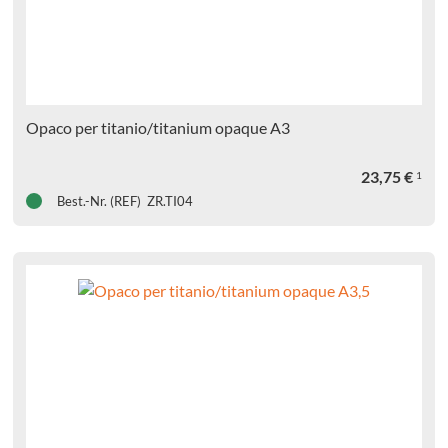
Opaco per titanio/titanium opaque A3
23,75
€
1
Best.-Nr. (REF) ZR.TI04