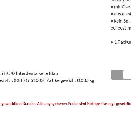
• mit Öse
• aus ela
• kein Spl
bei best
• 1 Packun
TIC ® Interdentalkeile Blau
-
st.-Nr. (REF) GIS1003
|
Artikelgewicht 0,035 kg
r gewerbliche Kunden. Alle angegebenen Preise sind Nettopreise zzgl. gesetzli