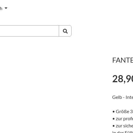
ch
FANTES
28,9
Gelb - Int
• Größe 3
• zur pro
• zur sich
in der Fül