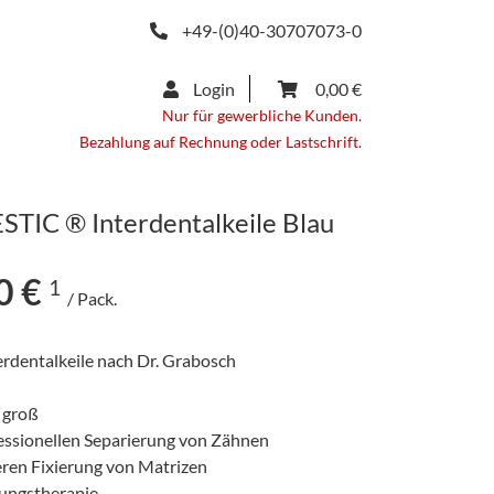
+49-(0)40-30707073-0
Login
0,00 €
Nur für gewerbliche Kunden.
Bezahlung auf Rechnung oder Lastschrift.
TIC ® Interdentalkeile Blau
0 €
1
/ Pack.
erdentalkeile nach Dr. Grabosch
 groß
fessionellen Separierung von Zähnen
eren Fixierung von Matrizen
lungstherapie