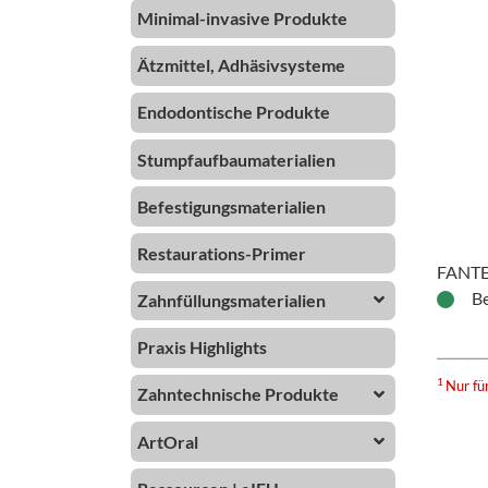
Minimal-invasive Produkte
Ätzmittel, Adhäsivsysteme
Endodontische Produkte
Stumpfaufbaumaterialien
Befestigungsmaterialien
Restaurations-Primer
FANTES
Be
Zahnfüllungsmaterialien
Praxis Highlights
1
Nur fü
Zahntechnische Produkte
ArtOral