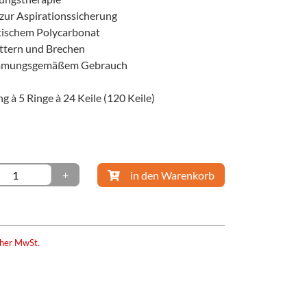
 zur Aspirationssicherung
stischem Polycarbonat
ittern und Brechen
immungsgemäßem Gebrauch
g à 5 Ringe à 24 Keile (120 Keile)
+
in den Warenkorb
cher MwSt.