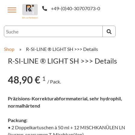
+49-(0)40-30707073-0
utsch
Shop
»
R-SI-LINE ® LIGHT SH >>> Details
R-SI-LINE ® LIGHT SH >>> Details
48,90 €
1
/ Pack.
Präzisions-Korrekturabformmaterial, sehr hydrophil,
normalhärtend
CAM-
Packung:
ukte
• 2 Doppelkartuschen à 50 ml + 12 MISCHKANÜLEN LN
(kurzen, sparsamen T-Mischkanülen)