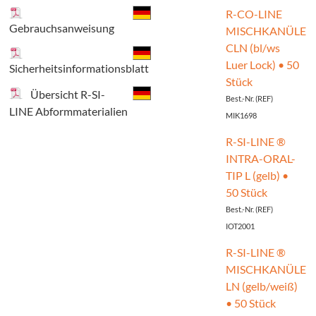
Anwendungsvideo auf youtube:
ive
R-CO-LINE
https://www.youtube.com/watch?v=dsqz8rj5Abk
Gebrauchsanweisung
ukte
MISCHKANÜLE
CLN (bl/ws
Luer Lock) • 50
ttel,
Sicherheitsinformationsblatt
Stück
ivsysteme
Übersicht R-SI-
Best.-Nr. (REF)
LINE Abformmaterialien
MIK1698
ontische
R-SI-LINE ®
ukte
INTRA-ORAL-
TIP L (gelb) •
faufbaumaterialien
50 Stück
Best.-Nr. (REF)
tigungsmaterialien
IOT2001
R-SI-LINE ®
urations-
MISCHKANÜLE
r
LN (gelb/weiß)
• 50 Stück