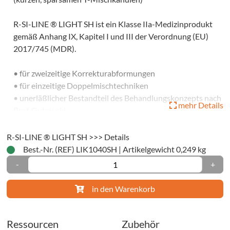
triermaterialien
R-SI-LINE ® LIGHT SH ist ein Klasse IIa-Medizinprodukt
mmaterialien
gemäß Anhang IX, Kapitel I und III der Verordnung (EU)
uationsabformung
2017/745 (MDR).
rekturabformung
• für zweizeitige Korrekturabformungen
pelmischtechnik
• für einzeitige Doppelmischtechniken
ktions-/Einphasen-
• unerläßlicher Bestandteil des Behandlungskonzepts nach
mehr Details
Prof. Gutowski
fütterungsmaterialien
• Produktfarbe lila
• A-Silikon, VPS
R-SI-LINE ® LIGHT SH >>> Details
• sehr hydrophil
hör
Best.-Nr. (REF) LIK1040SH
|
Artikelgewicht 0,249 kg
• super hydro (SH)
-
+
• hervorragende Zeichenschärfe
oräre
• niedrigviskos
in den Warenkorb
ialien
• thixotrop
• Aushärtezeit oral ~ 3 min
al-
Ressourcen
Zubehör