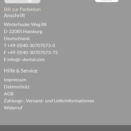
FILL
Anschrift
Winterhuder Weg 88
en
D-22085 Hamburg
Deutschland
T +49-(0)40-30707073-0
en
F +49-(0)40-30707073-73
E
info@r-dental.com
W
Hilfe & Service
Impressum
s
Datenschutz
ights
AGB
Zahlungs-, Versand- und Lieferinformationen
echnische
Widerruf
ukte
erse