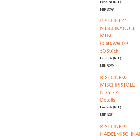
üllungsmaterialien
Best.-Nr. (REF)
MIK1099
Life
R-SI-LINE ®
MISCHKANÜLE
W
MLN
Oral
(blau/weiß) •
50 Stück
Best.-Nr. (REF)
ma
MIK2099
TESTIC
R-SI-LINE ®
MISCHPISTOLE
FILL
N 75 >>>
Details
TESTIC
Best.-Nr. (REF)
MIP1081
aste
R-SI-LINE ®
TESTIC
NADELMISCHKA